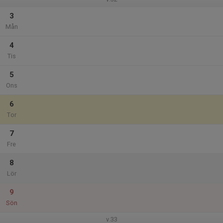
3
Mån
4
Tis
5
Ons
6
Tor
7
Fre
8
Lör
9
Sön
v.33