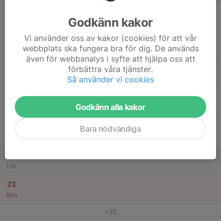
17
Godkänn kakor
Mån
Vi använder oss av kakor (cookies) för att vår
18
webbplats ska fungera bra för dig. De används
Tis
även för webbanalys i syfte att hjälpa oss att
19
förbättra våra tjänster.
Så använder vi cookies
Ons
20
Godkänn alla kakor
Tor
21
Bara nödvändiga
Fre
22
Lör
23
Sön
v.35