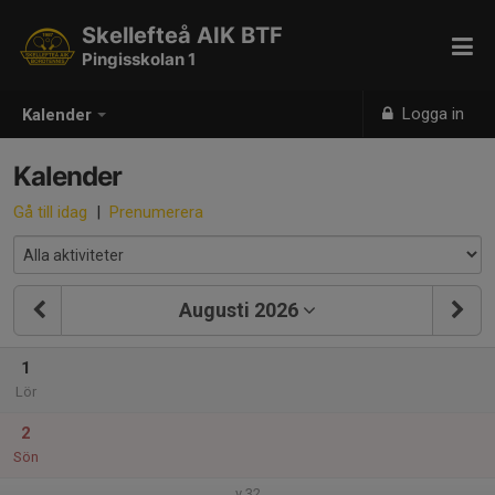
Skellefteå AIK BTF
Pingisskolan 1
Logga in
Kalender
Kalender
Gå till idag
|
Prenumerera
Augusti 2026
1
Lör
2
Sön
v.32