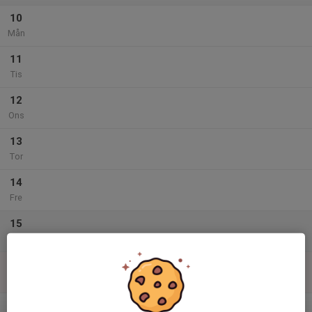
10
Mån
11
Tis
12
Ons
13
Tor
14
Fre
15
Lör
16
Sön
v.34