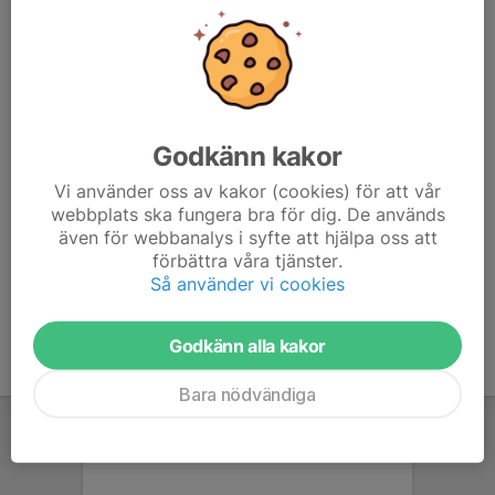
TELEFONTIDER
alltid
Kontaktpersoner
Godkänn kakor
Michael Norqvist
Vi använder oss av kakor (cookies) för att vår
Lagledare
webbplats ska fungera bra för dig. De används
0702251388
även för webbanalys i syfte att hjälpa oss att
070-225 13 88
förbättra våra tjänster.
michaelnorqvist@gmail.com
Så använder vi cookies
Godkänn alla kakor
Bara nödvändiga