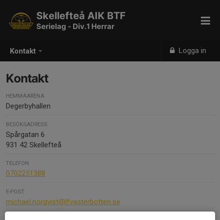
Skellefteå AIK BTF
Serielag - Div.1 Herrar
Logga in
Kontakt
Kontakt
HEMMAARENA
Degerbyhallen
BESÖKSADRESS
Spårgatan 6
931 42 Skellefteå
TELEFON
0702251388
E-POST
michael.norqvist@lfvasterbotten.se