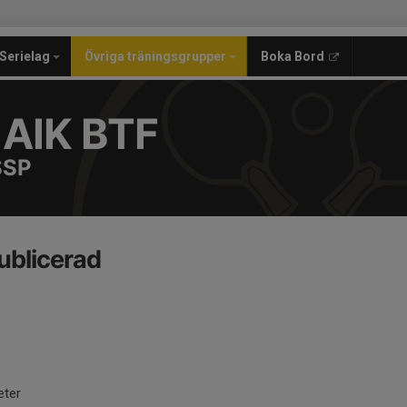
Serielag
Övriga träningsgrupper
Boka Bord
 AIK BTF
SSP
ublicerad
eter