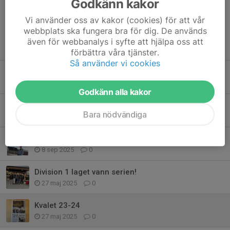
Godkänn kakor
Vi använder oss av kakor (cookies) för att vår
webbplats ska fungera bra för dig. De används
även för webbanalys i syfte att hjälpa oss att
Tidigare nyheter
förbättra våra tjänster.
Så använder vi cookies
Det blev en tredjeplats för division 1 gänget!
17 mar, 10:15
0
Godkänn alla kakor
Full pott för Division 1 laget i helgen 20-21/9 i Stockholm
Bara nödvändiga
22 sep 2025
0
Melwin Lundqvist
8 sep 2025
0
Division 1 laget vann serien!
27 maj 2025
0
Kvalet 23-24
27 maj 2025
0