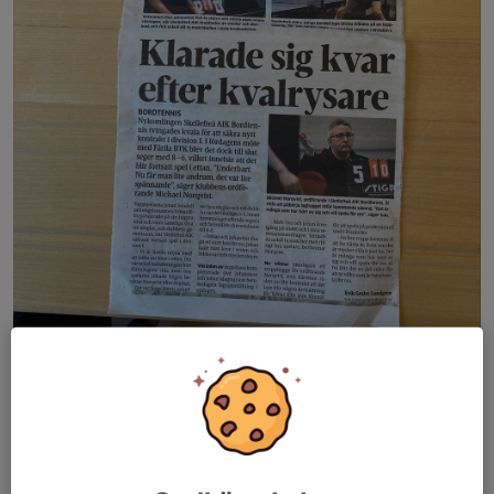
Minnersvärd händelse då laget lyckades hålla sig kvar i division 1.
Spelet avgjordes på hemmaplan den 23/4 2024 och
motståndare var Färila BTK.
Dela nyhet