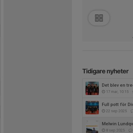
Tidigare nyheter
Det blev en tre
17 mar, 10:15
Full pott för D
22 sep 2025
Melwin Lundqv
8 sep 2025