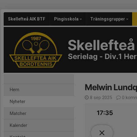
Skellefteå AIK BTF
Pingisskola
Träningsgrupper
Skellefteå
Serielag - Div.1 Her
Melwin Lundq
Hem
8 sep 2025
0 komm
Nyheter
Matcher
Kalender