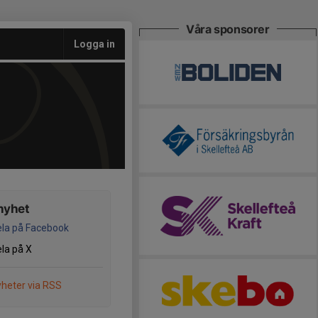
Våra sponsorer
Logga in
nyhet
la på Facebook
la på X
heter via RSS