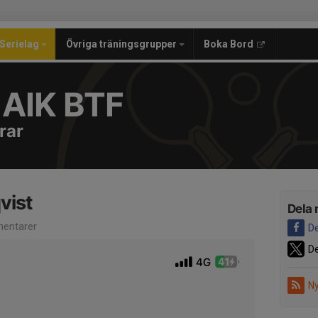
Serielag
Övriga träningsgrupper
Boka Bord
 AIK BTF
rar
vist
Dela 
entarer
De
De
Ny