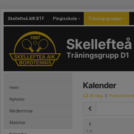
Skellefteå AIK BTF
Pingisskola
Träningsgrupper
Skellefteå
Träningsgrupp D1
Kalender
Hem
Gå till idag
|
Prenumerer
Nyheter
Medlemmar
Matcher
1
Lör