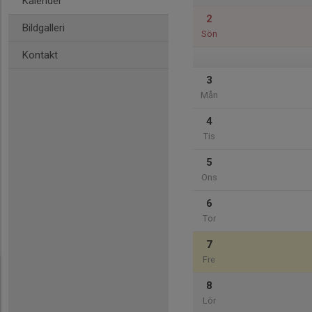
Kalender
2
Bildgalleri
Sön
Kontakt
3
Mån
4
Tis
5
Ons
6
Tor
7
Fre
8
Lör