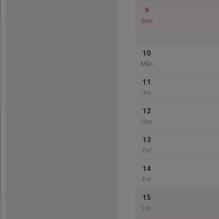
9
Sön
10
Mån
11
Tis
12
Ons
13
Tor
14
Fre
15
Lör