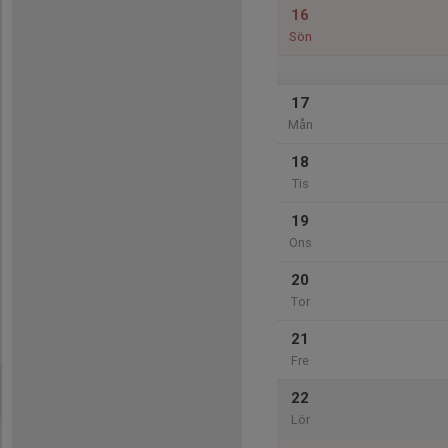
16
Sön
17
Mån
18
Tis
19
Ons
20
Tor
21
Fre
22
Lör