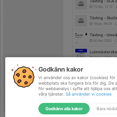
Tävling - SCA
15 feb, 13:12
Tävling - Skel
18 jan, 09:29
Tävling - Umeå
30 dec 2025
Lulemästerska
29 dec 2025
Godkänn kakor
Tävlingsinfo L
7 dec 2025
Vi använder oss av kakor (cookies) för 
webbplats ska fungera bra för dig. De
för webbanalys i syfte att hjälpa oss at
våra tjänster.
Så använder vi cookies
Godkänn alla kakor
Bara nödv