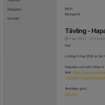
Kalender
MVH
Bildgalleri
Michael N
Kontakt
Tävling - Ha
9 apr, 09:27
0 komm
Hej!
Lördag 9 maj 2026 är det t
Inbjudan och info hittar n
länk:
https://www.svensk
c76f4b8113a4/Inbjudan20
Anmälan görs...
Läs mer