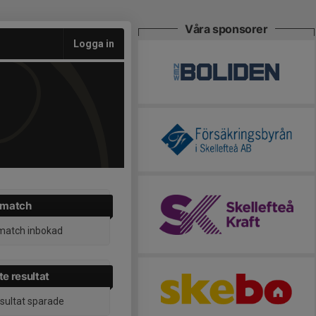
Våra sponsorer
Logga in
 match
match inbokad
e resultat
esultat sparade