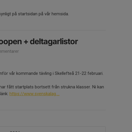
synligt på startsidan på vår hemsida.
loopen + deltagarlistor
mentarer
för vår kommande tävling i Skellefteå 21-22 februari.
ar fått startplats bortsett från strukna klasser. Ni kan
 länk:
https://www.svenskalag....