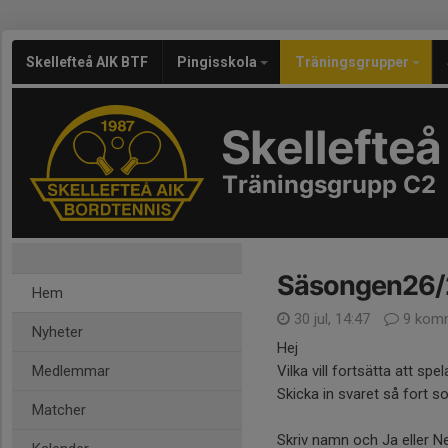
Skellefteå AIK BTF
Pingisskola
Träningsgrupper
Skellefteå
Träningsgrupp C2
Säsongen26/
Hem
30 jul, 14:47
9 komm
Nyheter
Hej
Medlemmar
Vilka vill fortsätta att sp
Skicka in svaret så fort s
Matcher
Skriv namn och Ja eller Ne