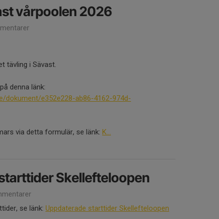
ast vårpoolen 2026
mentarer
 tävling i Sävast.
 på denna länk:
.se/dokument/e352e228-ab86-4162-974d-
rs via detta formulär, se länk:
K...
tarttider Skellefteloopen
mentarer
tider, se länk:
Uppdaterade starttider Skellefteloopen