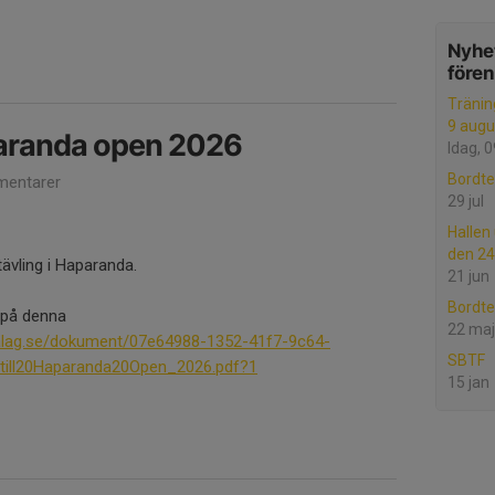
Nyhet
före
Tränin
9 augu
paranda open 2026
Idag, 
Bordte
entarer
29 jul
Hallen
den 24
ävling i Haparanda.
21 jun
Bordte
i på denna
22 maj
alag.se/dokument/07e64988-1352-41f7-9c64-
SBTF
till20Haparanda20Open_2026.pdf?1
15 jan