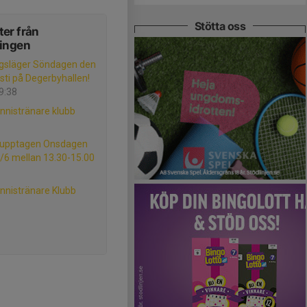
Stötta oss
er från
ningen
gsläger Söndagen den
sti på Degerbyhallen!
09:38
nnistränare klubb
 upptagen Onsdagen
/6 mellan 13.30-15.00
nnistränare Klubb