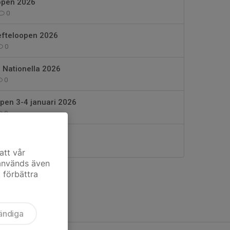
 open 2026
0
lefteloopen 2026
0
 Nationella 2026
0
pen 3-4 januari 2026
0
uleå
0
att vår
 används även
t förbättra
ändiga