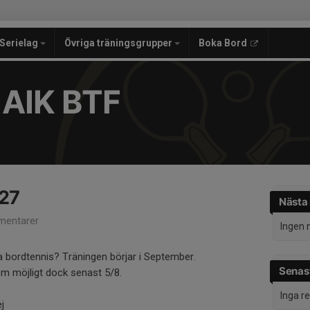
Serielag
Övriga träningsgrupper
Boka Bord
 AIK BTF
27
Nästa
entarer
Ingen 
ela bordtennis? Träningen börjar i September.
Senast
om möjligt dock senast 5/8.
Inga r
j