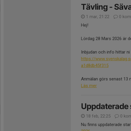
Tävling - Säv
1 mar, 21:22
0 kom
Hej!
Lördag 28 Mars 2026 är det
Inbjudan och info hittar ni
https://www.svenskalag
a1d8db45f315
Anmälan görs senast 13 ma
Läs mer
Uppdaterade s
18 feb, 22:25
0 kom
Nu finns uppdaterade start