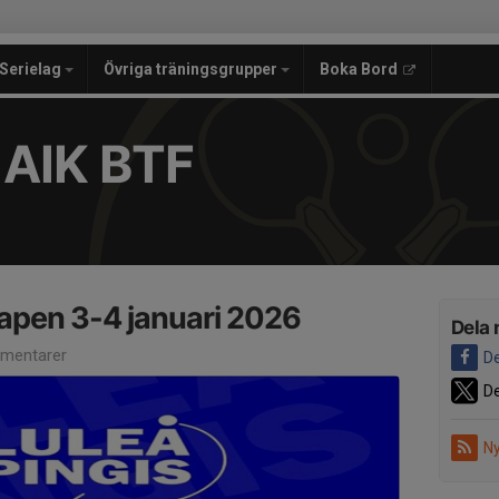
Serielag
Övriga träningsgrupper
Boka Bord
 AIK BTF
apen 3-4 januari 2026
Dela 
mentarer
De
De
Ny