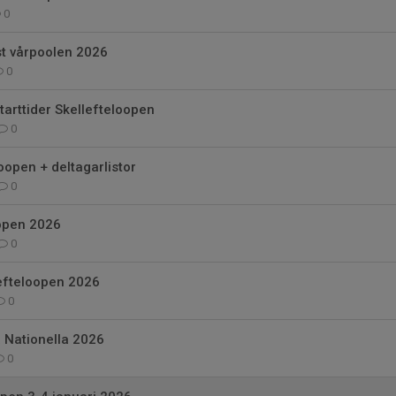
0
st vårpoolen 2026
0
arttider Skellefteloopen
0
oopen + deltagarlistor
0
 open 2026
0
lefteloopen 2026
0
 Nationella 2026
0