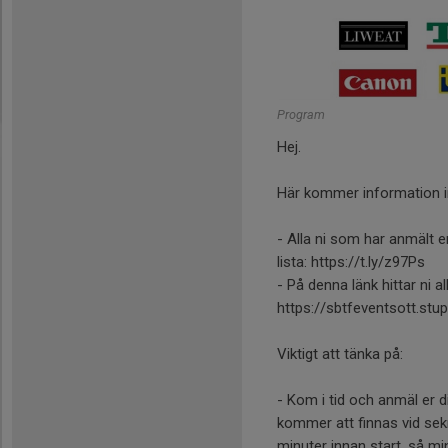
Program
Hej.
Här kommer information inf
- Alla ni som har anmält er
lista: https://t.ly/z97Ps
- På denna länk hittar ni a
https://sbtfeventsott.st
Viktigt att tänka på:
- Kom i tid och anmäl er d
kommer att finnas vid sekr
minuter innan start, så m