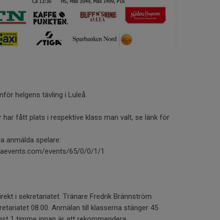
ör helgens tävling i Luleå.
 har fått plats i respektive klass man valt, se länk för
lla anmälda spelare:
upaevents.com/events/65/0/0/1/1
irekt i sekretariatet. Tränare Fredrik Brännström
etariatet 08.00. Anmälan till klasserna stänger 45
inst 1 timme innan är att rekommendera.