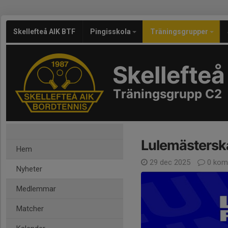
Skellefteå AIK BTF
Pingisskola
Träningsgrupper
Skellefteå
Träningsgrupp C2
Lulemästersk
Hem
29 dec 2025
0 kom
Nyheter
Medlemmar
Matcher