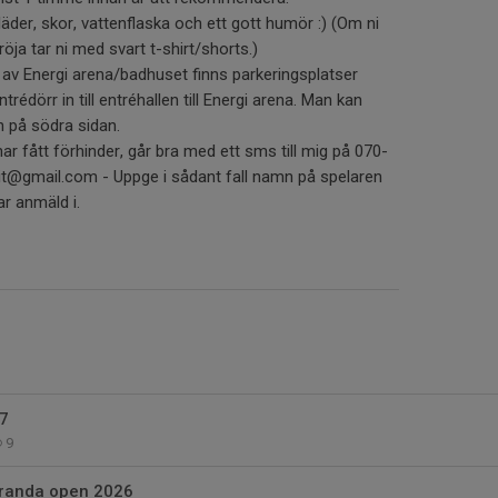
läder, skor, vattenflaska och ett gott humör :) (Om ni
röja tar ni med svart t-shirt/shorts.)
 av Energi arena/badhuset finns parkeringsplatser
rédörr in till entréhallen till Energi arena. Man kan
 på södra sidan.
har fått förhinder, går bra med ett sms till mig på 070-
ait@gmail.com - Uppge i sådant fall namn på spelaren
ar anmäld i.
7
9
aranda open 2026