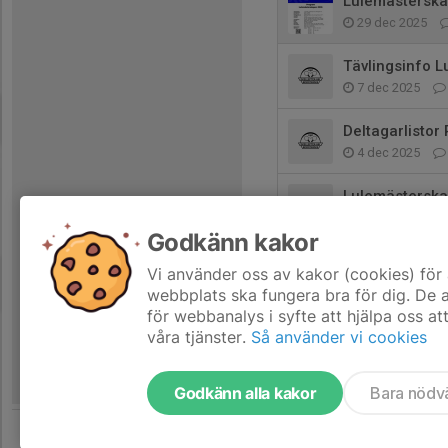
Lulemästerska
29 dec 2025
Tävlingsinfo L
7 dec 2025
Deltagarlisto
4 dec 2025
Lulemästerska
25 nov 2025
Godkänn kakor
Tävling i Umeå
Vi använder oss av kakor (cookies) för 
19 nov 2025
webbplats ska fungera bra för dig. De
för webbanalys i syfte att hjälpa oss at
våra tjänster.
Så använder vi cookies
Godkänn alla kakor
Bara nödv
Tjäna pengar till laget