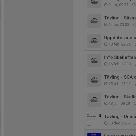
9 apr, 09:27
Tävling - Säva
1 mar, 21:22
Uppdaterade st
18 feb, 22:25
Info Skelleftel
16 feb, 17:39
Tävling - SCA
15 feb, 13:12
Tävling - Skel
18 jan, 09:29
Tävling - Umeå
30 dec 2025