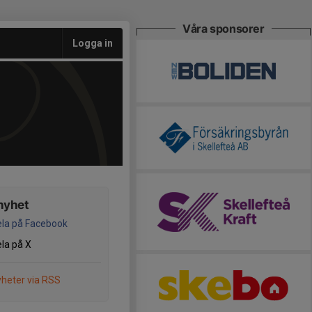
Våra sponsorer
Logga in
nyhet
la på Facebook
la på X
heter via RSS