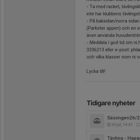
- Ta med racket, tävlingsk
inte har klubbens tävlingst
- På baksidan/norra sidan
(Parkster appen) och en ent
även använda huvudentrén
- Meddela i god tid om ni 
3336213 eller e-post: phl
och vilka klasser som ni v
Lycka till!
Tidigare nyheter
Säsongen26/2
30 jul, 14:47
Tävling - Hap