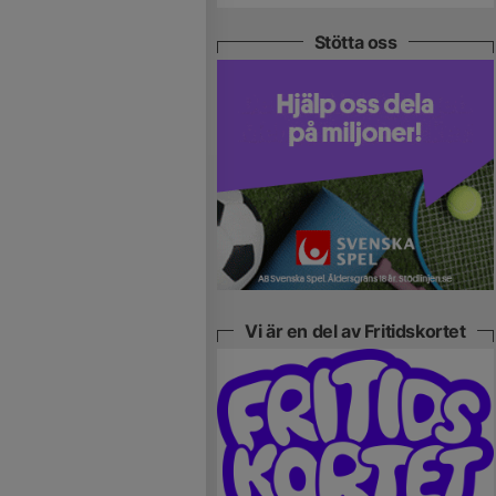
Stötta oss
Vi är en del av Fritidskortet