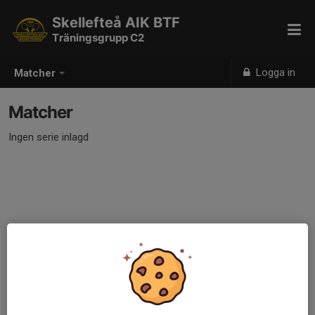
Skellefteå AIK BTF
Träningsgrupp C2
Logga in
Matcher
Matcher
Ingen serie inlagd