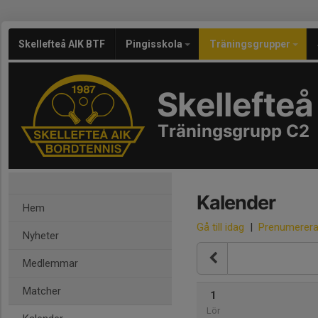
Skellefteå AIK BTF
Pingisskola
Träningsgrupper
Skellefteå
Träningsgrupp C2
Kalender
Hem
Gå till idag
|
Prenumerer
Nyheter
Medlemmar
Matcher
1
Lör