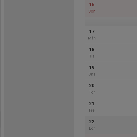
16
Sön
17
Mån
18
Tis
19
Ons
20
Tor
21
Fre
22
Lör