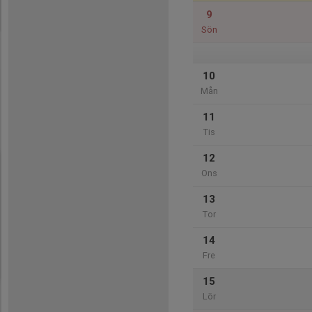
9
Sön
10
Mån
11
Tis
12
Ons
13
Tor
14
Fre
15
Lör