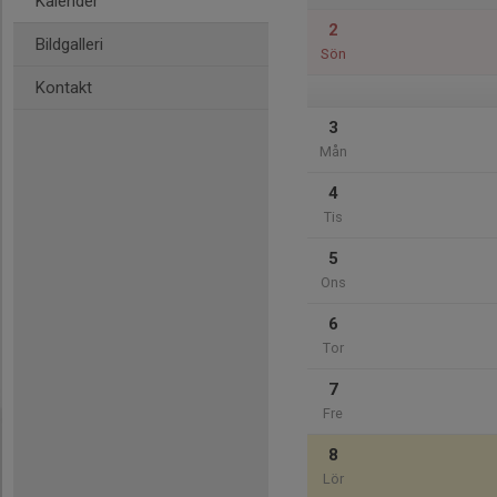
Kalender
2
Bildgalleri
Sön
Kontakt
3
Mån
4
Tis
5
Ons
6
Tor
7
Fre
8
Lör