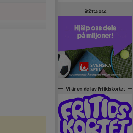
Stötta oss
Vi är en del av Fritidskortet