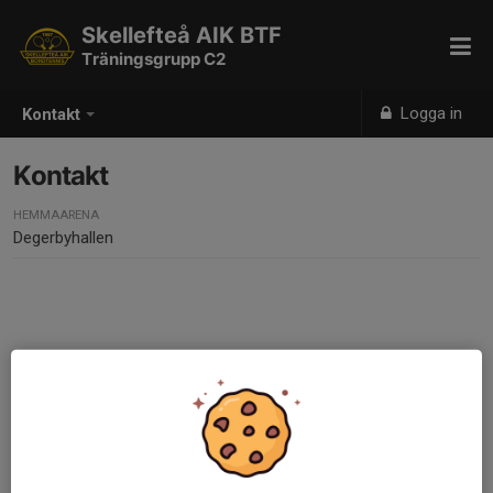
Skellefteå AIK BTF
Träningsgrupp C2
Logga in
Kontakt
Kontakt
HEMMAARENA
Degerbyhallen