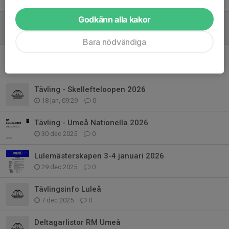
18 feb, 22:25
0
Godkänn alla kakor
Info Skellefteloopen + deltagarlistor
16 feb, 17:39
0
Bara nödvändiga
Tävling - SCA open 2026
15 feb, 13:12
0
Tävling - Skellefteloopen 2026
18 jan, 09:29
0
Tävling - Umeå Nationella 2026
30 dec 2025
0
Lulemästerskapen 3-4 januari 2026
29 dec 2025
0
Tävlingsinfo Luleå
7 dec 2025
0
Deltagarlistor RM Umeå