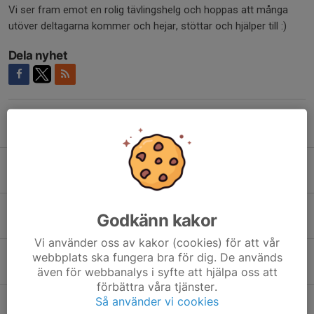
Vi ser fram emot en rolig tävlingshelg och hoppas att många
utöver deltagarna kommer och hejar, stöttar och hjälper till :)
Dela nyhet
Tidigare nyheter
Säsongen26/27
30 jul, 14:47
9
Tävling - Haparanda open 2026
Godkänn kakor
9 apr, 09:27
0
Vi använder oss av kakor (cookies) för att vår
Tävling - Sävast vårpoolen 2026
webbplats ska fungera bra för dig. De används
1 mar, 21:22
0
även för webbanalys i syfte att hjälpa oss att
förbättra våra tjänster.
Uppdaterade starttider Skellefteloopen
Så använder vi cookies