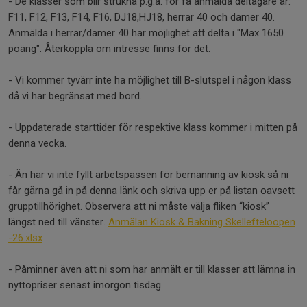
- De klasser som blir strukna p.g.a. för få anmälda deltagare är:
F11, F12, F13, F14, F16, DJ18,HJ18, herrar 40 och damer 40.
Anmälda i herrar/damer 40 har möjlighet att delta i "Max 1650
poäng". Återkoppla om intresse finns för det.
- Vi kommer tyvärr inte ha möjlighet till B-slutspel i någon klass
då vi har begränsat med bord.
- Uppdaterade starttider för respektive klass kommer i mitten på
denna vecka.
- Än har vi inte fyllt arbetspassen för bemanning av kiosk så ni
får gärna gå in på denna länk och skriva upp er på listan oavsett
grupptillhörighet. Observera att ni måste välja fliken “kiosk”
längst ned till vänster.
Anmälan Kiosk & Bakning Skellefteloopen
-26.xlsx
- Påminner även att ni som har anmält er till klasser att lämna in
nyttopriser senast imorgon tisdag.