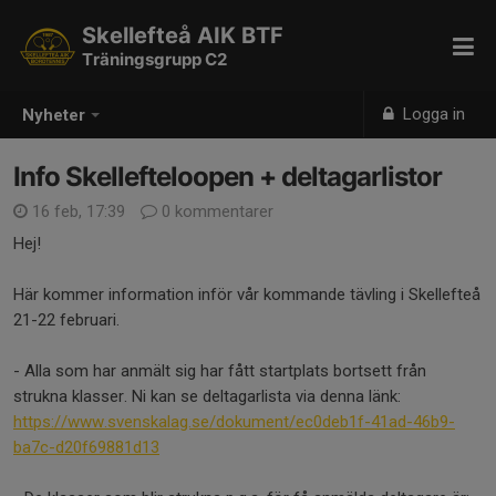
Skellefteå AIK BTF
Träningsgrupp C2
Logga in
Nyheter
Info Skellefteloopen + deltagarlistor
16 feb, 17:39
0 kommentarer
Hej!
Här kommer information inför vår kommande tävling i Skellefteå
21-22 februari.
- Alla som har anmält sig har fått startplats bortsett från
strukna klasser. Ni kan se deltagarlista via denna länk:
https://www.svenskalag.se/dokument/ec0deb1f-41ad-46b9-
ba7c-d20f69881d13