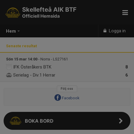
Skellefteå AIK BTF
Officiell Hemsida
Logga in
Hem
Senaste resultat
Sön 15 mar 14:00
- Norra - LS27161
IFK Österåkers BTK
8
Serielag - Div.1 Herrar
6
Följ oss
Facebook
BOKA BORD