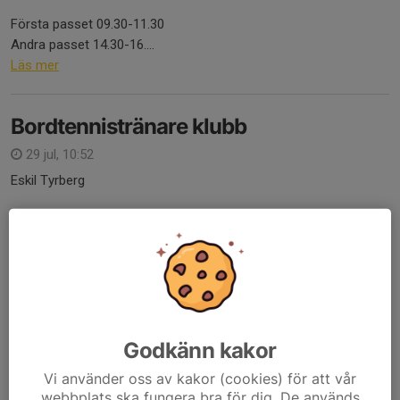
Första passet 09.30-11.30
Andra passet 14.30-16....
Läs mer
Bordtennistränare klubb
29 jul, 10:52
Eskil Tyrberg
​Eskil Tyrberg​
​Eskil Tyrberg​
Hej alla distrikt och klubbar,
Hoppas ni har det bra i sommarvärmen.
Nu är det möjligt att boka era tränare för
Godkänn kakor
kursen
Bordtennistränare Klubb.
Se länken nedan!
Vi använder oss av kakor (cookies) för att vår
webbplats ska fungera bra för dig. De används