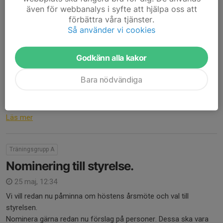
Det...
även för webbanalys i syfte att hjälpa oss att
Läs mer
förbättra våra tjänster.
Så använder vi cookies
Hallen upptagen Onsdagen den 24/6
Godkänn alla kakor
mellan 13.30-15.00
Bara nödvändiga
21 jun, 10:48
Vi får besök av SAIK Hockey och deras a-lag. 6 st bord är
upptagna och genom det 4 stycken lediga.
Läs mer
Träningsgrupp A
Nominering till styrelse.
25 maj, 12:34
Vi vill redan nu påminna om höstens årsmöte och val till
styrelsen.
Nominera gärna redan nu förslag på personer. Dessa ska vara