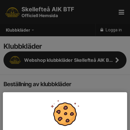
Skellefteå AIK BTF
Officiell Hemsida
Logga in
Klubbkläder
Klubbkläder
Webshop klubbkläder Skellefteå AIK BTF
Beställning av klubbkläder
Klubbkläder beställer man genom Intersport.
Det mesta ur sortimentet går att se via deras hemsida, se
knappen ovan för att komma till webshop.
Eller gå in på intersports.se och välj
föreningar
och sök efter
Skellefteå AIK bordtennis. Man kan också gå in på
Intersport City och prata med säljare eller kolla på delar av