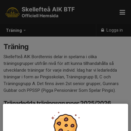
Skellefteå AIK BTF
Officiell Hemsida
Logga in
Träning
Träning
Skellefteå AIK Bordtennis delar in spelarna i olika
träningsgrupper utifrån nivå för att kunna tillhandahålla så
utvecklande träningar för varje individ. Idag har vi ledarledda
träningar i form av Pingisskolan, Träningsgrupp B, C och
Träningsgrupp A. Det finns även 2st senior grupper, Gunnars
Gubbar och PPSSP (Pigga Pensionärer Som Spelar Pingis).
Tränarledda träningsgrupper 2025/2026
Måndag Tisdag Onsdag
Torsdag Fredag
C1 18.00-19.00 D 17.30-19.00 PS2 17.00-18.00 C2