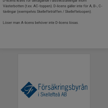
D-licens krävs för deltagande i distriktstävlingar inom
Västerbotten (t.ex. AC-toppen). D-licens gäller inte för A, B-, C-
tävlingar (exempelvis Skellefteträffen / Skellefteloopen).
Löser man A-licens behöver inte D-licens lösas.