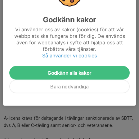
1200
kr
Godkänn kakor
Licensavgifter
Senior A-licens Född 1962 till 2007
650
Vi använder oss av kakor (cookies) för att vår
kr
webbplats ska fungera bra för dig. De används
Ungdom A-licens Född 2008 till 2013
400
även för webbanalys i syfte att hjälpa oss att
kr
förbättra våra tjänster.
Pensionär A-licens Född 1961 eller
400
Så använder vi cookies
tidigare
kr
Barn A-licens Född 2014 eller
200
Godkänn alla kakor
senare
kr
D-licens, alla åldrar
100
Bara nödvändiga
48-timmarslicens, alla åldrar
kr
200
kr
A-licens krävs för deltagande i tävlingar sanktionerade av SBTF,
dvs A, B eller C-tävling samt senior- och veteranserie.