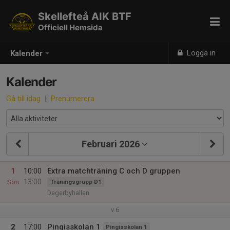
Skellefteå AIK BTF
Officiell Hemsida
Logga in
Kalender
Kalender
Gå till idag
|
Prenumerera
Februari 2026
1
10:00
Extra matchträning C och D gruppen
13:00
Sön
Träningsgrupp D1
Degerbyhallen
v.6
2
17:00
Pingisskolan 1
Pingisskolan 1