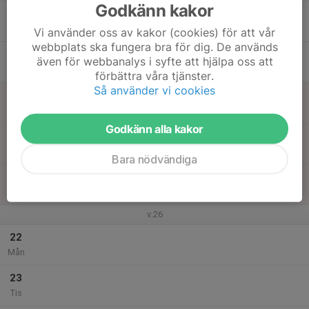
Godkänn kakor
17
Ons
Vi använder oss av kakor (cookies) för att vår
webbplats ska fungera bra för dig. De används
18
18:00
Sommarträning 2026
Sommarträning 2026
även för webbanalys i syfte att hjälpa oss att
20:00
Tor
Degerbyhallen
förbättra våra tjänster.
Så använder vi cookies
19
Fre
Godkänn alla kakor
20
Lör
Bara nödvändiga
21
Sön
v.26
22
Mån
23
Tis