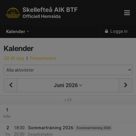
Skellefteå AIK BTF
Officiell Hemsida
Logga in
Kalender
Kalender
Gå till idag
|
Prenumerera
Juni 2026
v.23
1
Mån
2
18:00
Sommarträning 2026
Sommarträning 2026
20:00
Tis
Degerbyhallen