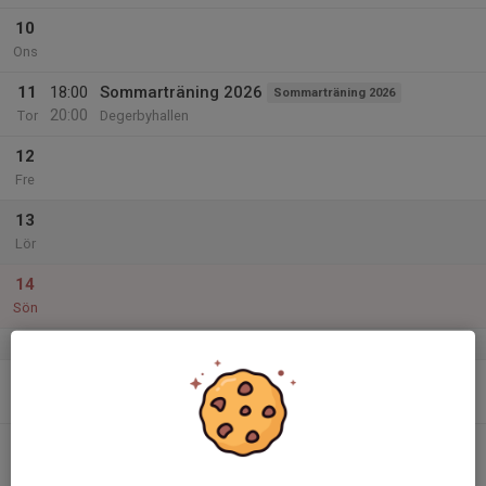
10
Ons
11
18:00
Sommarträning 2026
Sommarträning 2026
20:00
Tor
Degerbyhallen
12
Fre
13
Lör
14
Sön
v.25
15
Mån
16
18:00
Sommarträning 2026
Sommarträning 2026
20:00
Tis
Degerbyhallen