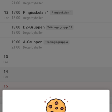
21:00
Degerbyhallen
12
17:00
Pingisskolan 1
Pingisskolan 1
18:00
Tor
Degerbyhallen
18:00
D2-Gruppen
Träningsgrupp D2
19:00
Degerbyhallen
19:00
A-Gruppen
Träningsgrupp A
21:00
Degerbyhallen
13
Fre
14
Lör
15
Sön
v.47
16
17:30
B-Gruppen
Träningsgrupp B