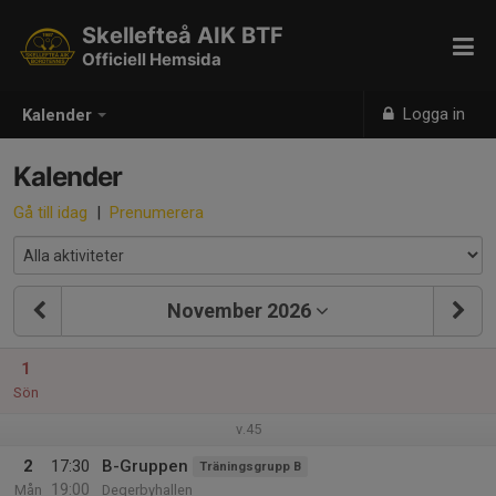
Skellefteå AIK BTF
Officiell Hemsida
Logga in
Kalender
Kalender
Gå till idag
|
Prenumerera
November 2026
1
Sön
v.45
2
17:30
B-Gruppen
Träningsgrupp B
19:00
Mån
Degerbyhallen