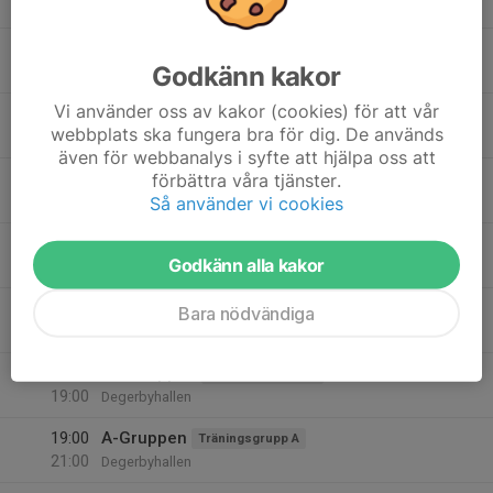
19:00
Mån
Degerbyhallen
19:00
A-Gruppen
Träningsgrupp A
Godkänn kakor
21:00
Degerbyhallen
Vi använder oss av kakor (cookies) för att vår
17
18:00
D1-Gruppen
Träningsgrupp D1
webbplats ska fungera bra för dig. De används
19:30
Tis
Degerbyhallen
även för webbanalys i syfte att hjälpa oss att
18
17:30
B-Gruppen
förbättra våra tjänster.
Träningsgrupp B
19:00
Så använder vi cookies
Ons
Degerbyhallen
19:00
A-Gruppen
Träningsgrupp A
Godkänn alla kakor
21:00
Degerbyhallen
19
17:00
Pingisskolan 1
Pingisskolan 1
Bara nödvändiga
18:00
Tor
Degerbyhallen
18:00
D2-Gruppen
Träningsgrupp D2
19:00
Degerbyhallen
19:00
A-Gruppen
Träningsgrupp A
21:00
Degerbyhallen