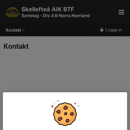
Skellefteå AIK BTF
Serielag - Div.4 B Norra Norrland
Logga in
Kontakt
Kontakt