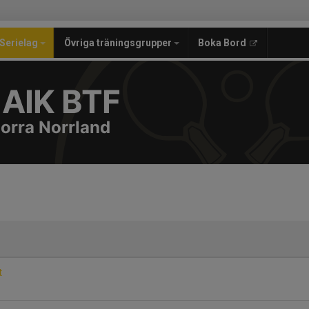
Serielag
Övriga träningsgrupper
Boka Bord
 AIK BTF
Norra Norrland
t