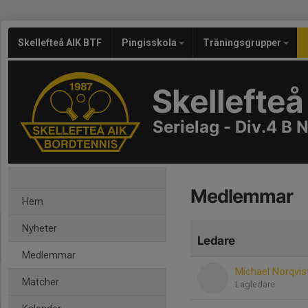
Skellefteå AIK BTF
Pingisskola
Träningsgrupper
Skellefteå
Serielag - Div.4 B 
Medlemmar
Hem
Nyheter
Ledare
Medlemmar
Michael Norqvis
Matcher
Lagledare