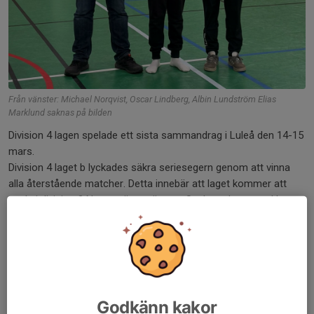
Från vänster: Michael Norqvist, Oscar Lindberg, Albin Lundström Elias
Marklund saknas på bilden
Division 4 lagen spelade ett sista sammandrag i Luleå den 14-15
mars.
Division 4 laget b lyckades säkra seriesegern genom att vinna
alla återstående matcher. Detta innebär att laget kommer att
spela i division 3 Norra nästa säsong. Spelarna har utvecklats
på ett mycket bra sätt under denna säsong ,genom detta blir det
kul och se vad de kan uträtta i en högre division. Bäst kvot under
säsongen hade Elias Marklund 19-7, Albin Lundström 18-7,
Michael Norqvist 11-1, Oscar Lindberg 13-12 och slutligen
Anders Lindmark 3-8. Division 4 laget C kom på en femte plats
med 4 intjänade poäng under säsongen. Bäst kvot i det laget
Godkänn kakor
under säsongen hade Peter Lundström 13-13, Jonas Persson