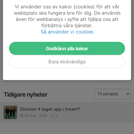
Vi använder oss av kakor (cookies) för att vår
12-12, Daniel Lindberg 8-15, Mina Mehri 6-19
webbplats ska fungera bra för dig. De används
även för webbanalys i syfte att hjälpa oss att
Grattis än en gång till Seriesegern!
förbättra våra tjänster.
Så använder vi cookies
Dela nyhet
Godkänn alla kakor
Kommentarer
Bara nödvändiga
Peter Lundström
16 mar, 15:26
Mycket bra kämpat 💪👏🏓
Tidigare nyheter
Division 4 laget upp i trean!!!
16 mar, 15:23
1