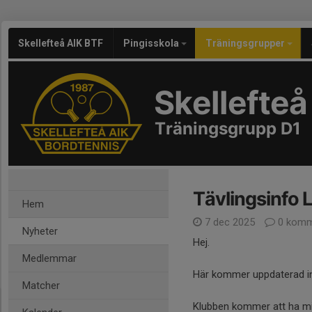
Skellefteå AIK BTF
Pingisskola
Träningsgrupper
Skellefteå
Träningsgrupp D1
Tävlingsinfo 
Hem
7 dec 2025
0 komm
Nyheter
Hej.
Medlemmar
Här kommer uppdaterad in
Matcher
Klubben kommer att ha mi