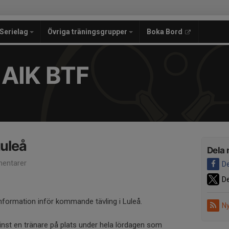
Serielag
Övriga träningsgrupper
Boka Bord
 AIK BTF
Luleå
Dela 
entarer
De
De
formation inför kommande tävling i Luleå.
Ny
nst en tränare på plats under hela lördagen som