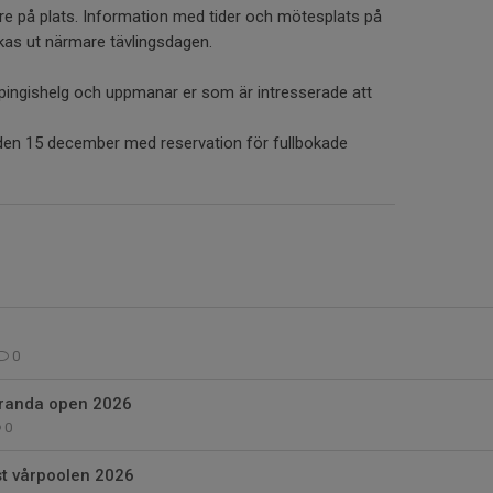
e på plats. Information med tider och mötesplats på
kas ut närmare tävlingsdagen.
 pingishelg och uppmanar er som är intresserade att
 den 15 december med reservation för fullbokade
0
aranda open 2026
0
st vårpoolen 2026