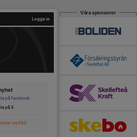
Våra sponsorer
Logga in
nyhet
la på Facebook
la på X
heter via RSS