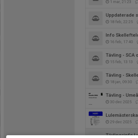
1 mar, 21:23
Uppdaterade st
18 feb, 22:25
Info Skelleftel
16 feb, 17:40
Tävling - SCA
15 feb, 13:13
Tävling - Skel
18 jan, 09:30
Tävling - Umeå
30 dec 2025
Lulemästerska
29 dec 2025
Tävlingsinfo L