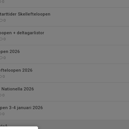
0
arttider Skellefteloopen
0
oopen + deltagarlistor
0
 open 2026
0
lefteloopen 2026
0
 Nationella 2026
0
pen 3-4 januari 2026
0
uleå