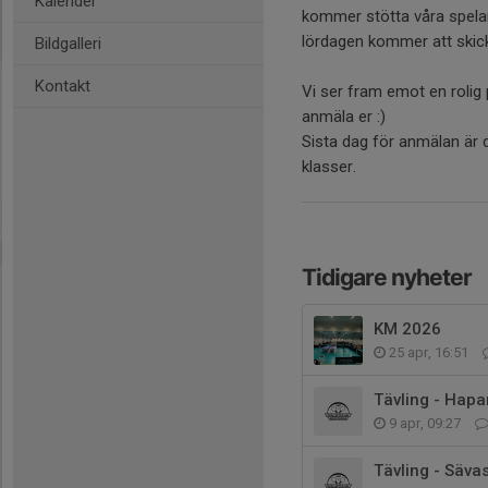
Kalender
kommer stötta våra spelar
lördagen kommer att skic
Bildgalleri
Kontakt
Vi ser fram emot en rolig
anmäla er :)
Sista dag för anmälan är
klasser.
Tidigare nyheter
KM 2026
25 apr, 16:51
Tävling - Hap
9 apr, 09:27
Tävling - Säva