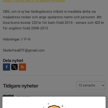
https://forms.gle/2CVLkppoHYvFhKjo6
OBS, om ni ej har tävlingslicens måste ni meddela detta via
mejladress nedan och ange spelarens namn och personnr. Att
lösa licens kostar 220 kr för barn född 2014 - senare och 420 kr
för ungdom född 2008-2013.
Hälsningar // P-H
SkellefteaBTF@gmail.com
Dela nyhet
Tidigare nyheter
KM 2026
25 apr, 16:51
0