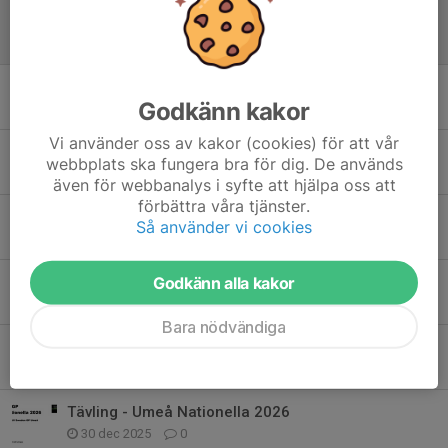
Tävling - Haparanda open 2026
9 apr, 09:27
0
Tävling - Sävast vårpoolen 2026
Godkänn kakor
1 mar, 21:23
0
Vi använder oss av kakor (cookies) för att vår
Uppdaterade starttider Skellefteloopen
webbplats ska fungera bra för dig. De används
18 feb, 22:25
0
även för webbanalys i syfte att hjälpa oss att
förbättra våra tjänster.
Info Skellefteloopen + deltagarlistor
Så använder vi cookies
16 feb, 17:40
0
Godkänn alla kakor
Tävling - SCA open 2026
15 feb, 13:13
0
Bara nödvändiga
Tävling - Skellefteloopen 2026
18 jan, 09:30
0
Tävling - Umeå Nationella 2026
30 dec 2025
0