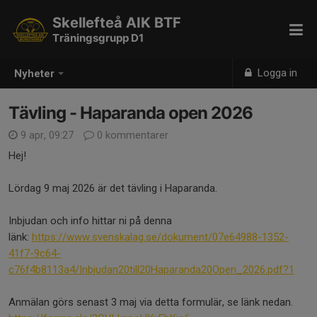
Skellefteå AIK BTF
Träningsgrupp D1
Logga in
Nyheter
Tävling - Haparanda open 2026
9 apr, 09:27
0 kommentarer
Hej!
Lördag 9 maj 2026 är det tävling i Haparanda.
Inbjudan och info hittar ni på denna
länk:
https://www.svenskalag.se/dokument/07e64988-1352-
41f7-9c64-
c76f4b8113a4/Inbjudan20till20Haparanda20Open_2026.pdf?1
Anmälan görs senast 3 maj via detta formulär, se länk nedan.