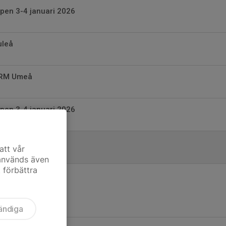
pen 3-4 januari 2026
uleå
r RM Umeå
pen 3-4 januari 2026
.
att vår
 används även
t förbättra
ändiga