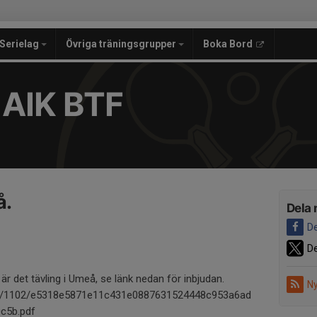
Serielag
Övriga träningsgrupper
Boka Bord
 AIK BTF
å.
Dela 
De
De
r det tävling i Umeå, se länk nedan för inbjudan.
Ny
.se/1102/e5318e5871e11c431e0887631524448c953a6ad
c5b.pdf