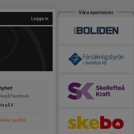
Våra sponsorer
Logga in
nyhet
la på Facebook
la på X
heter via RSS