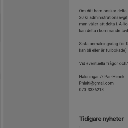
Om ditt barn önskar delta 
20 kr administrationsavgif
man väljer att delta i. A-l
kan delta i kommande tävl
Sista anmälningsdag för R
kan bli eller är fullbokade)
Vid eventuella frågor och/e
Hälsningar // Pär-Henrik
Phlaiti@gmail.com
070-3336213
Tidigare nyheter