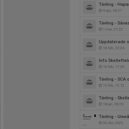
Tävling - Hap
9 apr, 09:27
Tävling - Säva
1 mar, 21:22
Uppdaterade st
18 feb, 22:24
Info Skelleftel
16 feb, 17:39
Tävling - SCA
15 feb, 13:12
Tävling - Skel
18 jan, 09:29
Tävling - Umeå
30 dec 2025