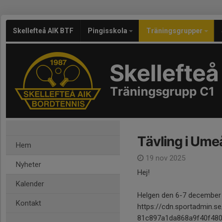
Skellefteå AIK BTF
Pingisskola
Träningsgrupper
Skellefteå
Träningsgrupp C1
Tävling i Ume
Hem
19 nov 2025
Nyheter
Hej!
Kalender
Helgen den 6-7 december ä
Kontakt
https://cdn.sportadmin
81c897a1da868a9f40f480