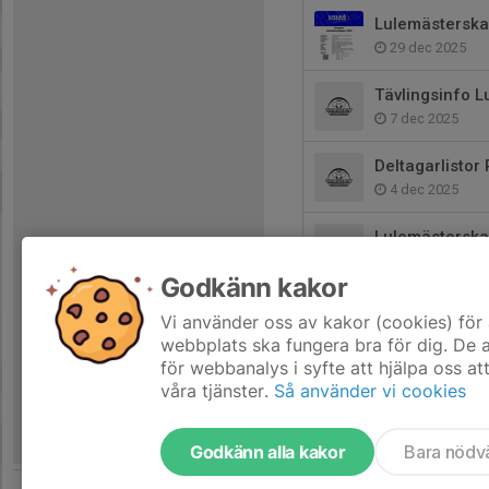
Lulemästerska
29 dec 2025
Tävlingsinfo L
7 dec 2025
Deltagarlisto
4 dec 2025
Lulemästerska
25 nov 2025
Godkänn kakor
Tävling i Umeå
Vi använder oss av kakor (cookies) för 
19 nov 2025
webbplats ska fungera bra för dig. De
för webbanalys i syfte att hjälpa oss at
våra tjänster.
Så använder vi cookies
Godkänn alla kakor
Bara nödv