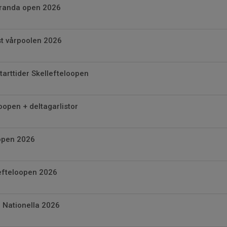
aranda open 2026
st vårpoolen 2026
arttider Skellefteloopen
oopen + deltagarlistor
 open 2026
lefteloopen 2026
 Nationella 2026