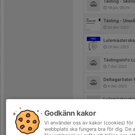
Tävling - Skel
18 jan, 09:29
Tävling - Umeå
30 dec 2025
Lulemästerska
29 dec 2025
Tävlingsinfo L
7 dec 2025
Deltagarlisto
4 dec 2025
Lulemästerska
25 nov 2025
Godkänn kakor
Tävling i Umeå
Vi använder oss av kakor (cookies) för 
19 nov 2025
webbplats ska fungera bra för dig. De