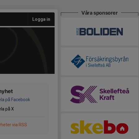
Våra sponsorer
Logga in
nyhet
la på Facebook
la på X
heter via RSS