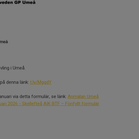
vling i Umeå.
i på denna länk:
t.ly/MgqdY
nuari via detta formulär, se länk:
Anmälan Umeå
uari 2026 - Skellefteå AIK BTF – Förifyllt formulär