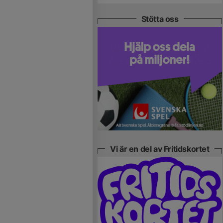
Stötta oss
Vi är en del av Fritidskortet