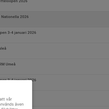
lefteloopen 2026
 Nationella 2026
pen 3-4 januari 2026
uleå
r RM Umeå
pen 3-4 januari 2026
.
att vår
 används även