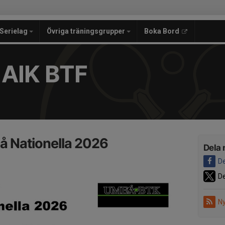
Serielag
Övriga träningsgrupper
Boka Bord
 AIK BTF
å Nationella 2026
Dela 
De
De
Ny