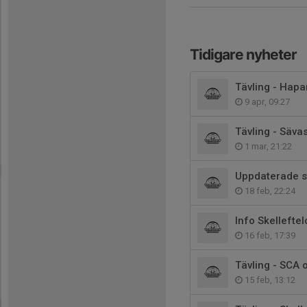
Tidigare nyheter
Tävling - Hap
9 apr, 09:27
Tävling - Säva
1 mar, 21:22
Uppdaterade st
18 feb, 22:24
Info Skelleftel
16 feb, 17:39
Tävling - SCA
15 feb, 13:12