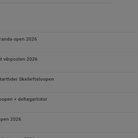
aranda open 2026
st vårpoolen 2026
arttider Skellefteloopen
oopen + deltagarlistor
 open 2026