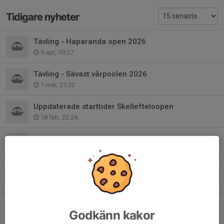
Tidigare nyheter
Tävling - Haparanda open 2026
9 apr, 09:27
Tävling - Sävast vårpoolen 2026
1 mar, 21:22
Uppdaterade starttider Skellefteloopen
18 feb, 22:24
Info Skellefteloopen + deltagarlistor
16 feb, 17:39
Tävling - SCA open 2026
15 feb, 13:12
Tävling - Skellefteloopen 2026
Godkänn kakor
18 jan, 09:29