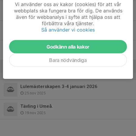
Vi använder oss av kakor (cookies) för att vår
Tävling - Umeå Nationella 2026
webbplats ska fungera bra för dig. De används
30 dec 2025
även för webbanalys i syfte att hjälpa oss att
förbättra våra tjänster.
Lulemästerskapen 3-4 januari 2026
Så använder vi cookies
29 dec 2025
Godkänn alla kakor
Tävlingsinfo Luleå
7 dec 2025
Bara nödvändiga
Deltagarlistor RM Umeå
4 dec 2025
Lulemästerskapen 3-4 januari 2026
25 nov 2025
Tävling i Umeå.
19 nov 2025