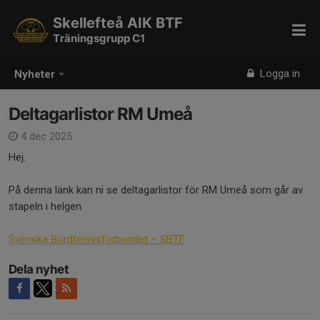
Skellefteå AIK BTF
Träningsgrupp C1
Logga in
Nyheter
Deltagarlistor RM Umeå
4 dec 2025
Hej.
På denna länk kan ni se deltagarlistor för RM Umeå som går av
stapeln i helgen.
Svenska Bordtennisförbundet – SBTF
Dela nyhet