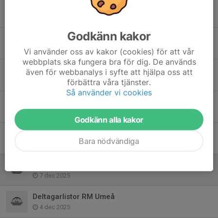
Info Skellefteloopen + deltagarlistor
16 feb, 17:39
Godkänn kakor
Tävling - SCA open 2026
15 feb, 13:12
Vi använder oss av kakor (cookies) för att vår
webbplats ska fungera bra för dig. De används
Tävling - Skellefteloopen 2026
även för webbanalys i syfte att hjälpa oss att
18 jan, 09:29
förbättra våra tjänster.
Så använder vi cookies
Tävling - Umeå Nationella 2026
30 dec 2025
Godkänn alla kakor
Lulemästerskapen 3-4 januari 2026
Bara nödvändiga
29 dec 2025
Tävlingsinfo Luleå
7 dec 2025
Deltagarlistor RM Umeå
4 dec 2025