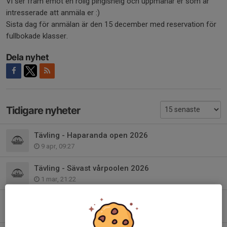
Vi ser fram emot en rolig pingishelg och uppmanar er som är
intresserade att anmäla er :)
Sista dag för anmälan är den 15 december med reservation för
fullbokade klasser.
Dela nyhet
Tidigare nyheter
Tävling - Haparanda open 2026
9 apr, 09:27
Tävling - Sävast vårpoolen 2026
1 mar, 21:22
Uppdaterade starttider Skellefteloopen
18 feb, 22:24