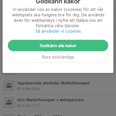
Godkänn kakor
4 maj, 15:35
Vi använder oss av kakor (cookies) för att vår
webbplats ska fungera bra för dig. De används
Ej tränarledd träning Valborgsmässoafton
även för webbanalys i syfte att hjälpa oss att
26 apr, 19:04
förbättra våra tjänster.
Så använder vi cookies
Tävling - Haparanda open 2026
9 apr, 09:26
Godkänn alla kakor
Tävling - Sävast vårpoolen 2026
1 mar, 21:21
Bara nödvändiga
Sportlovsträning
1 mar, 18:56
Uppdaterade starttider Skellefteloopen
18 feb, 22:23
Info Skellefteloopen + deltagarlistor
16 feb, 17:37