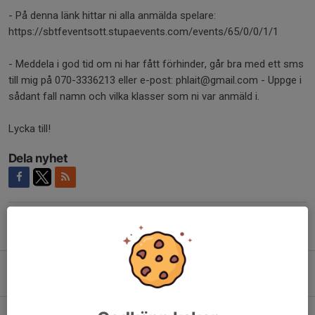
- På denna länk hittar ni alla anmälda spelare:
https://sbtfeventsott.stupaevents.com/events/65/0/0/1/1
- Meddela i god tid om ni har fått förhinder, går bra med ett sms
till mig på 070-3336213 eller e-post: phlait@gmail.com - Uppge i
sådant fall namn och vilka klasser som ni var anmäld i.
Lycka till!
Dela nyhet
Tidigare nyheter
Nominering till styrelse.
25 maj, 12:34
Sommarträning