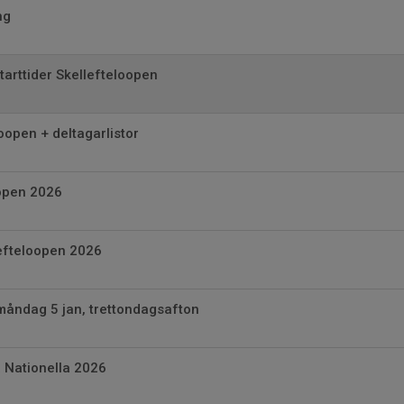
ng
arttider Skellefteloopen
oopen + deltagarlistor
 open 2026
lefteloopen 2026
måndag 5 jan, trettondagsafton
 Nationella 2026