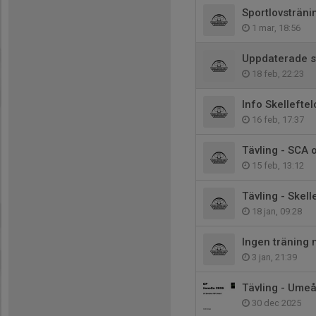
Sportlovsträni
1 mar, 18:56
Uppdaterade st
18 feb, 22:23
Info Skelleftel
16 feb, 17:37
Tävling - SCA
15 feb, 13:12
Tävling - Skel
18 jan, 09:28
Ingen träning 
3 jan, 21:39
Tävling - Umeå
30 dec 2025