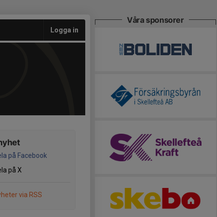
Våra sponsorer
Logga in
nyhet
la på Facebook
la på X
heter via RSS