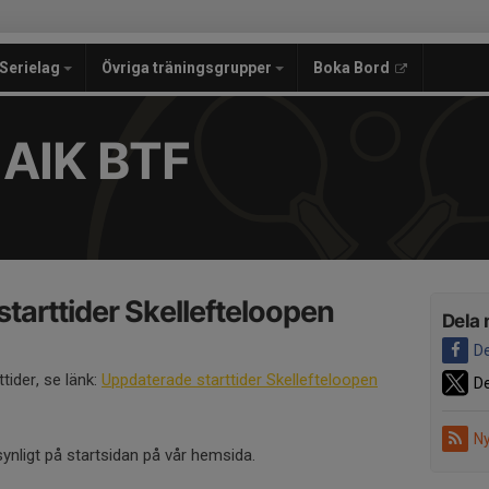
Serielag
Övriga träningsgrupper
Boka Bord
 AIK BTF
tarttider Skellefteloopen
Dela 
De
tider, se länk:
Uppdaterade starttider Skellefteloopen
De
Ny
synligt på startsidan på vår hemsida.