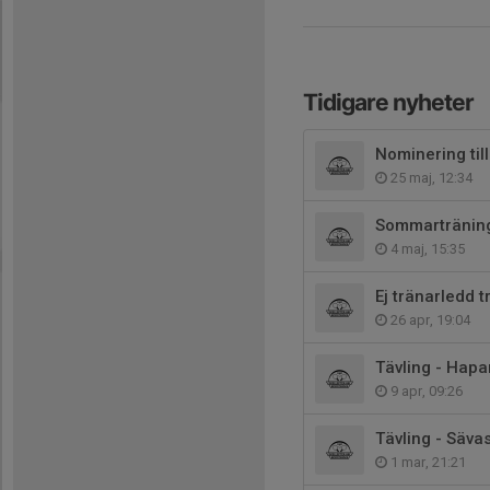
Tidigare nyheter
Nominering till
25 maj, 12:34
Sommartränin
4 maj, 15:35
Ej tränarledd 
26 apr, 19:04
Tävling - Hap
9 apr, 09:26
Tävling - Säva
1 mar, 21:21