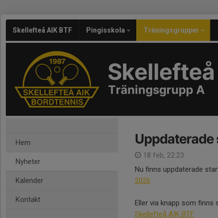
Skellefteå AIK BTF
Pingisskola
Träningsgrupper
Skellefteå
Träningsgrupp A
Uppdaterade s
Hem
18 feb, 22:23
Nyheter
Nu finns uppdaterade start
Kalender
2026
Kontakt
Eller via knapp som finns 
Skellefteå AIK BTF