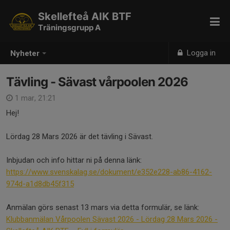
Skellefteå AIK BTF
Träningsgrupp A
Logga in
Nyheter
Tävling - Sävast vårpoolen 2026
1 mar, 21:21
Hej!
Lördag 28 Mars 2026 är det tävling i Sävast.
Inbjudan och info hittar ni på denna länk:
https://www.svenskalag.se/dokument/e352e228-ab86-4162-
974d-a1d8db45f315
Anmälan görs senast 13 mars via detta formulär, se länk:
Klubbanmälan Vårpoolen Sävast 2026 - Lördag 28 Mars 2026 -