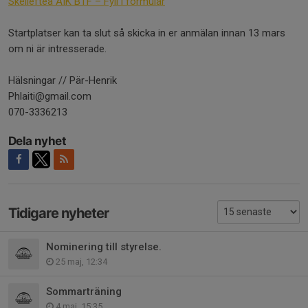
Skellefteå AIK BTF – Fyll i formulär
Startplatser kan ta slut så skicka in er anmälan innan 13 mars
om ni är intresserade.
Hälsningar // Pär-Henrik
Phlaiti@gmail.com
070-3336213
Dela nyhet
Tidigare nyheter
Nominering till styrelse.
25 maj, 12:34
Sommarträning
4 maj, 15:35