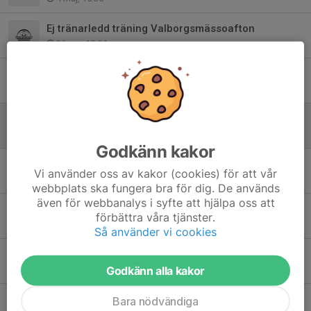
Ej tränarledd träning Valborgsmässoafton
26 apr, 19:04
Tävling - Haparanda open 2026
9 apr, 09:26
Tävling - Sävast vårpoolen 2026
1 mar, 21:21
Godkänn kakor
Sportlovsträning
Vi använder oss av kakor (cookies) för att vår
1 mar, 18:56
webbplats ska fungera bra för dig. De används
även för webbanalys i syfte att hjälpa oss att
Uppdaterade starttider Skellefteloopen
förbättra våra tjänster.
18 feb, 22:23
Så använder vi cookies
Info Skellefteloopen + deltagarlistor
Godkänn alla kakor
16 feb, 17:37
Tävling - SCA open 2026
Bara nödvändiga