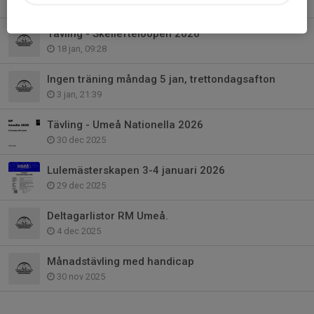
15 feb, 13:12
Tävling - Skellefteloopen 2026
18 jan, 09:28
Ingen träning måndag 5 jan, trettondagsafton
3 jan, 21:39
Tävling - Umeå Nationella 2026
30 dec 2025
Lulemästerskapen 3-4 januari 2026
29 dec 2025
Deltagarlistor RM Umeå.
4 dec 2025
Månadstävling med handicap
30 nov 2025