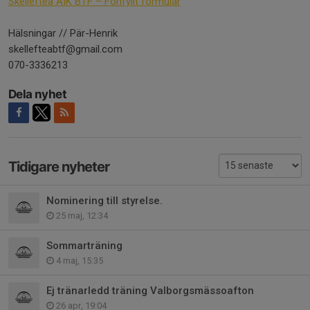
Skellefteå AIK BTF – Förifyllt formulär
Hälsningar // Pär-Henrik
skellefteabtf@gmail.com
070-3336213
Dela nyhet
Tidigare nyheter
Nominering till styrelse.
25 maj, 12:34
Sommarträning
4 maj, 15:35
Ej tränarledd träning Valborgsmässoafton
26 apr, 19:04