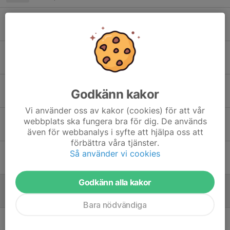
Tävling - Haparanda open 2026
9 apr, 09:26
Tävling - Sävast vårpoolen 2026
1 mar, 21:21
Sportlovsträning
Godkänn kakor
1 mar, 18:56
Vi använder oss av kakor (cookies) för att vår
Uppdaterade starttider Skellefteloopen
webbplats ska fungera bra för dig. De används
18 feb, 22:23
även för webbanalys i syfte att hjälpa oss att
förbättra våra tjänster.
Info Skellefteloopen + deltagarlistor
Så använder vi cookies
16 feb, 17:37
Godkänn alla kakor
Tävling - SCA open 2026
15 feb, 13:12
Bara nödvändiga
Tävling - Skellefteloopen 2026