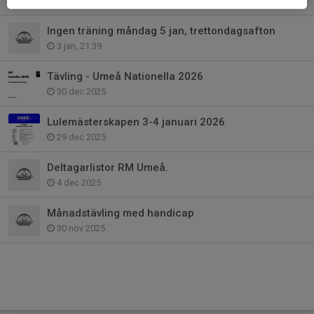
18 jan, 09:28
Ingen träning måndag 5 jan, trettondagsafton
3 jan, 21:39
Tävling - Umeå Nationella 2026
30 dec 2025
Lulemästerskapen 3-4 januari 2026
29 dec 2025
Deltagarlistor RM Umeå.
4 dec 2025
Månadstävling med handicap
30 nov 2025