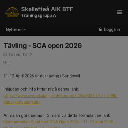
Skellefteå AIK BTF
Träningsgrupp A
Logga in
Nyheter
Tävling - SCA open 2026
15 feb, 13:12
Hej!
11-12 April 2026 är det tävling i Sundsvall.
Inbjudan och info hittar ni på denna länk:
https://www.svenskalag.se/dokument/785d8024-b1e7-4480-
8802-4699a8cff80c
Anmälan görs senast 13 mars via detta formulär, se länk:
Klubbanmälan Sundsvall SCA Open 2026 - 11-12 april 2026 -