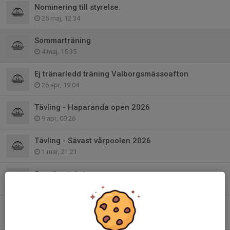
Nominering till styrelse.
25 maj, 12:34
Sommarträning
4 maj, 15:35
Ej tränarledd träning Valborgsmässoafton
26 apr, 19:04
Tävling - Haparanda open 2026
9 apr, 09:26
Tävling - Sävast vårpoolen 2026
1 mar, 21:21
Sportlovsträning
1 mar, 18:56
Uppdaterade starttider Skellefteloopen
18 feb, 22:23