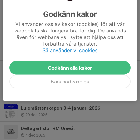
Info Skellefteloopen + deltagarlistor
Godkänn kakor
16 feb, 17:37
Vi använder oss av kakor (cookies) för att vår
Tävling - SCA open 2026
webbplats ska fungera bra för dig. De används
15 feb, 13:12
även för webbanalys i syfte att hjälpa oss att
förbättra våra tjänster.
Tävling - Skellefteloopen 2026
Så använder vi cookies
18 jan, 09:28
Ingen träning måndag 5 jan, trettondagsafton
Godkänn alla kakor
3 jan, 21:39
Bara nödvändiga
Tävling - Umeå Nationella 2026
30 dec 2025
Lulemästerskapen 3-4 januari 2026
29 dec 2025
Deltagarlistor RM Umeå.
4 dec 2025